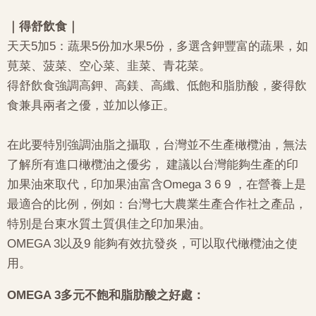
｜得舒飲食｜
天天5加5：蔬果5份加水果5份，多選含鉀豐富的蔬果，如
莧菜、菠菜、空心菜、韭菜、青花菜。
得舒飲食強調高鉀、高鎂、高纖、低飽和脂肪酸，麥得飲
食兼具兩者之優，並加以修正。
在此要特別強調油脂之攝取，台灣並不生產橄欖油，無法
了解所有進口橄欖油之優劣， 建議以台灣能夠生產的印
加果油來取代，印加果油富含Omega 3 6 9 ，在營養上是
最適合的比例，例如：台灣七大農業生產合作社之產品，
特別是台東水質土質俱佳之印加果油。
OMEGA 3以及9 能夠有效抗發炎，可以取代橄欖油之使
用。
OMEGA 3多元不飽和脂肪酸之好處：