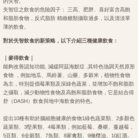
的失智。
失智症之飲食的危險因子： 三高、肥胖、喜好富含高飽
和脂肪食物，反式脂肪 精緻糖類攝取過多，以及清淡單
薄的飲食。
對於失智飲食的新策略，以下介紹三種健康飲食：
｜麥得飲食｜
能夠改善認知功能, 減緩阿茲海默症 ,其特色強調天然原形
食物 ，例如地瓜、馬鈴薯、山藥、多穀米，植物性食物
為主，特別提倡莓果類及深綠色蔬菜，並增加不飽和脂肪
之攝取，減少動物性食物及高飽和脂肪食物，它是結合得
舒（DASH）飲食與地中海飲食的特色。
提出10種有助於腦細胞健康的食物1綠色蔬菜類、2多顏色
蔬菜類、3堅果類、4莓果類，例如藍莓、桑椹、蔓越莓，
5豆類、6全穀類、7魚類、8家禽類、9橄欖油、10紅酒。